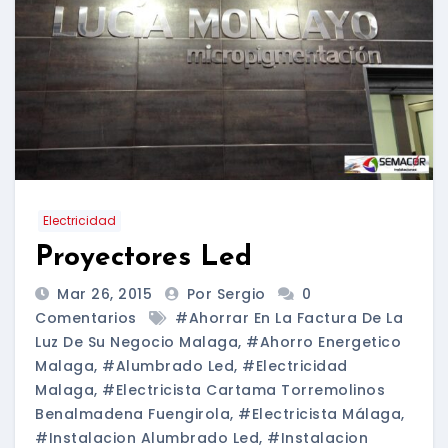
Electricidad
Proyectores Led
Mar 26, 2015
Por Sergio
0
Comentarios
#ahorrar En La Factura De La
Luz De Su Negocio Malaga
,
#ahorro Energetico
Malaga
,
#alumbrado Led
,
#electricidad
Malaga
,
#electricista Cartama Torremolinos
Benalmadena Fuengirola
,
#electricista Málaga
,
#instalacion Alumbrado Led
,
#instalacion