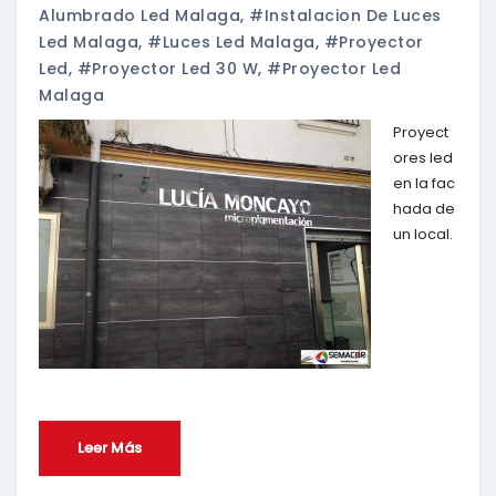
Alumbrado Led Malaga
,
#instalacion De Luces
Led Malaga
,
#luces Led Malaga
,
#proyector
Led
,
#proyector Led 30 W
,
#proyector Led
Malaga
Proyect
ores led
en la fac
hada de
un local.
Leer Más