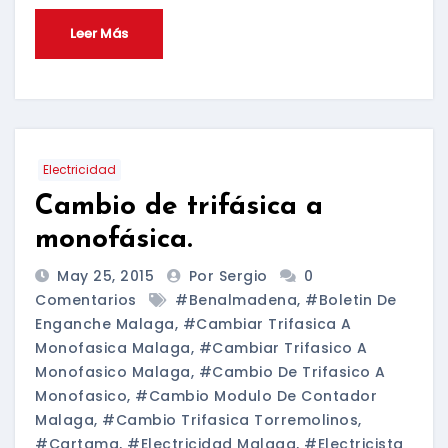
Leer Más
Electricidad
Cambio de trifásica a
monofásica.
May 25, 2015
Por Sergio
0
Comentarios
#benalmadena
,
#boletin De
Enganche Malaga
,
#cambiar Trifasica A
Monofasica Malaga
,
#cambiar Trifasico A
Monofasico Malaga
,
#cambio De Trifasico A
Monofasico
,
#cambio Modulo De Contador
Malaga
,
#cambio Trifasica Torremolinos
,
#cartama
,
#electricidad Malaga
,
#electricista