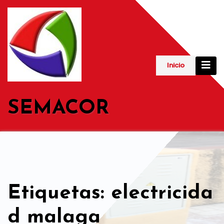
Saltar
al
contenido
Inicio
SEMACOR
Etiquetas: electricida
d malaga