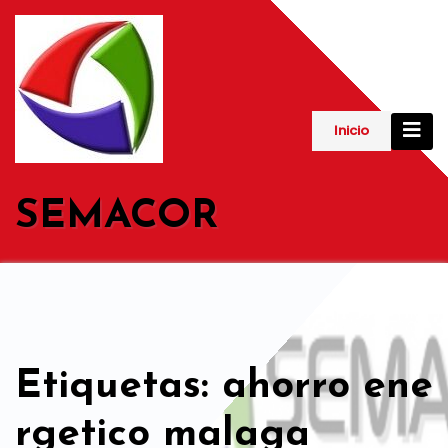
Saltar
al
contenido
Inicio
SEMACOR
Etiquetas: ahorro ene
rgetico malaga