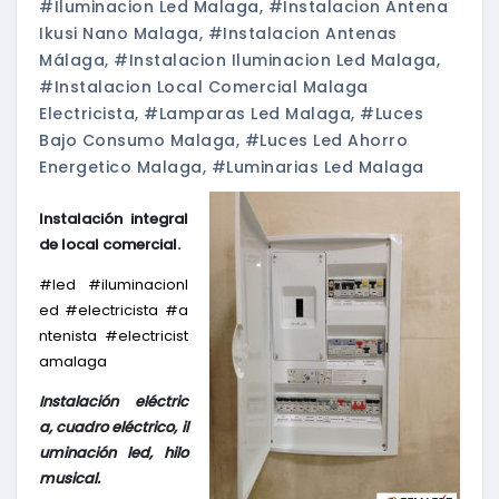
#iluminacion Led Malaga
,
#instalacion Antena
Ikusi Nano Malaga
,
#instalacion Antenas
Málaga
,
#instalacion Iluminacion Led Malaga
,
#instalacion Local Comercial Malaga
Electricista
,
#lamparas Led Malaga
,
#luces
Bajo Consumo Malaga
,
#luces Led Ahorro
Energetico Malaga
,
#luminarias Led Malaga
Instalación integral
de local comercial.
#‎
led‬
‪#‎
iluminacionl
ed‬
‪#‎
electricista‬
‪#‎
a
ntenista‬
‪#‎
electricist
amalaga
Instalación eléctric
a, cuadro eléctrico, il
uminación led, hilo
musical.