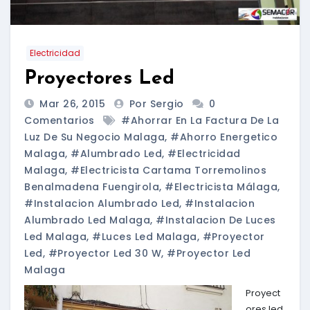
Electricidad
Proyectores Led
Mar 26, 2015
Por Sergio
0
Comentarios
#ahorrar En La Factura De La
Luz De Su Negocio Malaga
,
#ahorro Energetico
Malaga
,
#alumbrado Led
,
#electricidad
Malaga
,
#electricista Cartama Torremolinos
Benalmadena Fuengirola
,
#electricista Málaga
,
#instalacion Alumbrado Led
,
#instalacion
Alumbrado Led Malaga
,
#instalacion De Luces
Led Malaga
,
#luces Led Malaga
,
#proyector
Led
,
#proyector Led 30 W
,
#proyector Led
Malaga
Proyect
ores led