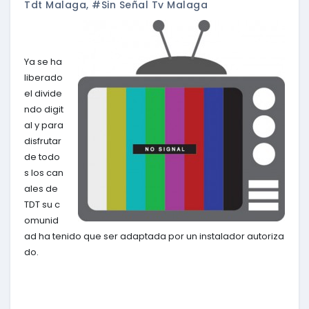
Tdt Malaga
,
#sin Señal Tv Malaga
Ya se ha
liberado
el divide
ndo digit
al y para
disfrutar
de todo
s los can
ales de
TDT su c
omunid
ad ha tenido que ser adaptada por un instalador autoriza
do.