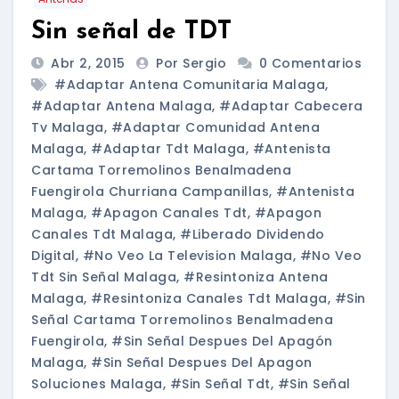
Sin señal de TDT
Abr 2, 2015
Por Sergio
0 Comentarios
#adaptar Antena Comunitaria Malaga
,
#adaptar Antena Malaga
,
#adaptar Cabecera
Tv Malaga
,
#adaptar Comunidad Antena
Malaga
,
#adaptar Tdt Malaga
,
#antenista
Cartama Torremolinos Benalmadena
Fuengirola Churriana Campanillas
,
#antenista
Malaga
,
#apagon Canales Tdt
,
#apagon
Canales Tdt Malaga
,
#liberado Dividendo
Digital
,
#no Veo La Television Malaga
,
#no Veo
Tdt Sin Señal Malaga
,
#resintoniza Antena
Malaga
,
#resintoniza Canales Tdt Malaga
,
#sin
Señal Cartama Torremolinos Benalmadena
Fuengirola
,
#sin Señal Despues Del Apagón
Malaga
,
#sin Señal Despues Del Apagon
Soluciones Malaga
,
#sin Señal Tdt
,
#sin Señal