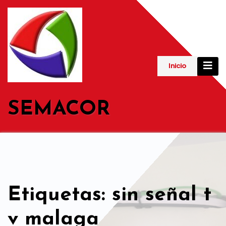
Saltar
al
contenido
Inicio
SEMACOR
Etiquetas: sin señal t
v malaga