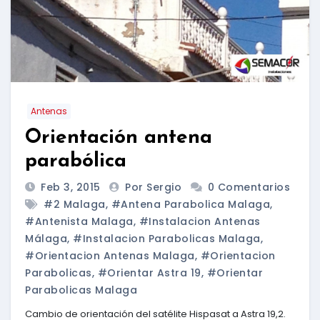
Antenas
Orientación antena
parabólica
Feb 3, 2015
Por Sergio
0 Comentarios
#2 Malaga
,
#antena Parabolica Malaga
,
#antenista Malaga
,
#instalacion Antenas
Málaga
,
#instalacion Parabolicas Malaga
,
#orientacion Antenas Malaga
,
#orientacion
Parabolicas
,
#orientar Astra 19
,
#orientar
Parabolicas Malaga
Cambio de orientación del satélite Hispasat a Astra 19,2.