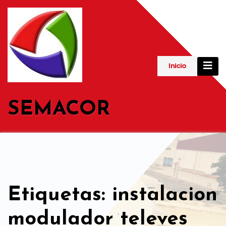
Saltar
al
contenido
Inicio
SEMACOR
Etiquetas: instalacion
modulador televes