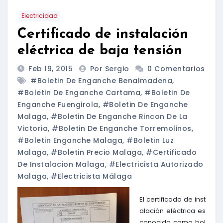
Electricidad
Certificado de instalación
eléctrica de baja tensión
Feb 19, 2015
Por Sergio
0 Comentarios
#boletin De Enganche Benalmadena
,
#boletin De Enganche Cartama
,
#boletin De
Enganche Fuengirola
,
#boletin De Enganche
Malaga
,
#boletin De Enganche Rincon De La
Victoria
,
#boletin De Enganche Torremolinos
,
#boletin Enganche Malaga
,
#boletin Luz
Malaga
,
#boletin Precio Malaga
,
#certificado
De Instalacion Malaga
,
#electricista Autorizado
Malaga
,
#electricista Málaga
El certificado de inst
alación eléctrica es
conocido como bol