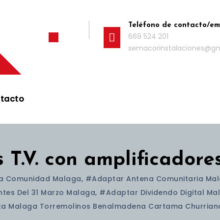
Teléfono de contacto/em
669 524 201
semacorinstalaciones@g
tacto
 T.V. con amplificador
a Comunidad Malaga
,
#adaptar Antena Comunitaria Ma
tes Del 31 Marzo Malaga
,
#adaptar Dividendo Digital Ma
ta Malaga Torremolinos Benalmadena Cartama Churrian