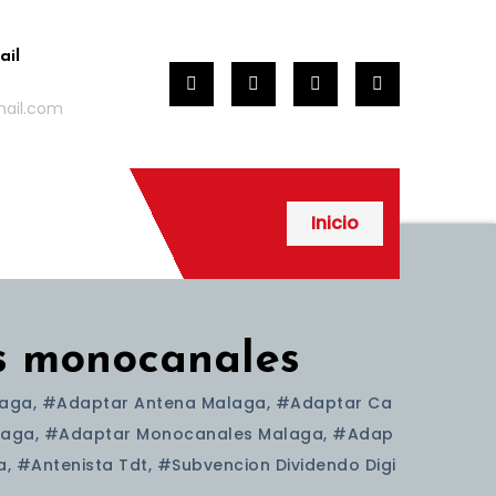
ail
mail.com
Inicio
es monocanales
laga
,
#adaptar Antena Malaga
,
#adaptar Ca
laga
,
#adaptar Monocanales Malaga
,
#adap
a
,
#antenista Tdt
,
#subvencion Dividendo Digi