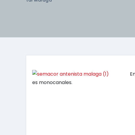
Tal Malaga
E
es monocanales.