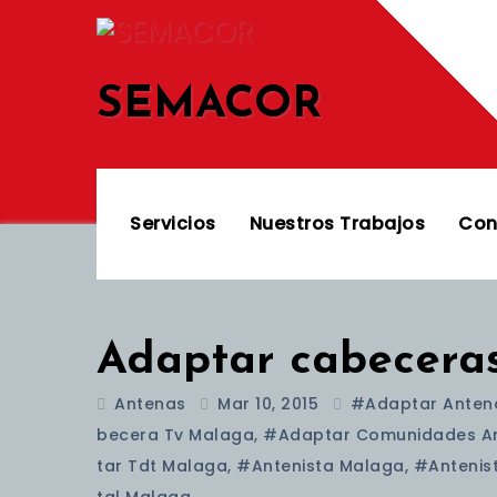
Saltar
al
contenido
SEMACOR
Servicios
Nuestros Trabajos
Con
Adaptar cabeceras
Antenas
Mar 10, 2015
#adaptar Anten
Becera Tv Malaga
,
#adaptar Comunidades An
Tar Tdt Malaga
,
#antenista Malaga
,
#antenis