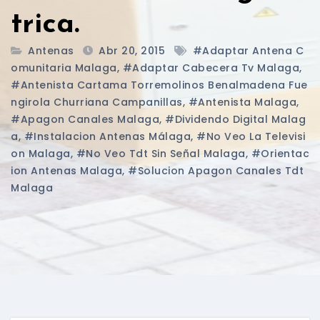
trica.
Antenas
Abr 20, 2015
#adaptar Antena C
Omunitaria Malaga
,
#adaptar Cabecera Tv Malaga
,
#antenista Cartama Torremolinos Benalmadena Fue
Ngirola Churriana Campanillas
,
#antenista Malaga
,
#apagon Canales Malaga
,
#dividendo Digital Malag
A
,
#instalacion Antenas Málaga
,
#no Veo La Televisi
On Malaga
,
#no Veo Tdt Sin Señal Malaga
,
#orientac
Ion Antenas Malaga
,
#solucion Apagon Canales Tdt
Malaga