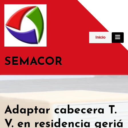
Saltar
al
contenido
Inicio
SEMACOR
Adaptar cabecera T.
V. en residencia geriá